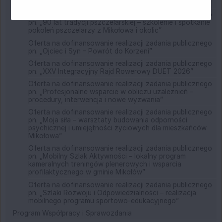
gminy Mikołów”
Oferta na dofinansowanie realizacji zadania publicznego
pn. „90 lat tradycji pszczelarskiej – szkolenie i spotkanie
pokoleń pszczelarzy z Mikołowa i okolic”
Oferta na dofinansowanie realizacji zadania publicznego
pn. „Ojciec i Syn – Powrót do Korzeni”
Oferta na dofinansowanie realizacji zadania publicznego
pn. „XXV Integracyjny Rajd Rowerowy DUET 2026”
Oferta na dofinansowanie realizacji zadania publicznego
pn. „Profesjonalne wsparcie w obliczu uzależnień –
procedury, interwencja i nowe wyzwania”
Oferta na dofinansowanie realizacji zadania publicznego
pn. „Moja siła – warsztaty budowania odporności
psychicznej i umiejętności życiowych dla mieszkańców
Mikołowa”
Oferta na dofinansowanie realizacji zadania publicznego
pn. „Mobilny Szlak Aktywności – lokalny program
kameralnych treningów plenerowych i wsparcia
profilaktycznego w gminie Mikołów”
Oferta na dofinansowanie realizacji zadania publicznego
pn. „Szlaki Rozwoju i Odpowiedzialności – realizacja
mobilnego programu sportowo-edukacyjnego”
Program Współpracy i Sprawozdania