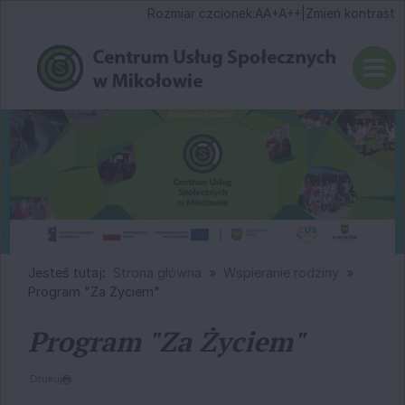
Ustaw domyślną czcionk
Ustaw większą czcionk
Ustaw największą cz
Rozmiar czcionek:
A
A+
A++
|
Zmień kontrast
Przejdź do głównej treści
Przejdź do wyszukiwarki
Jesteś tutaj:
Strona główna
Wspieranie rodziny
Program "Za Życiem"
Program "Za Życiem"
Drukuj