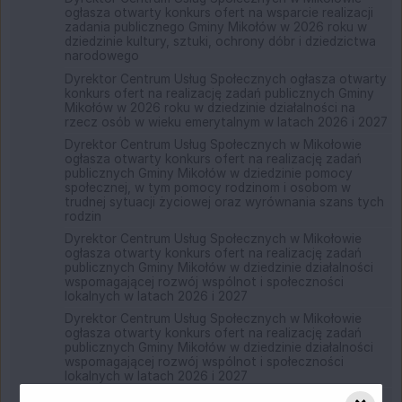
ogłasza otwarty konkurs ofert na wsparcie realizacji
zadania publicznego Gminy Mikołów w 2026 roku w
dziedzinie kultury, sztuki, ochrony dóbr i dziedzictwa
narodowego
Dyrektor Centrum Usług Społecznych ogłasza otwarty
konkurs ofert na realizację zadań publicznych Gminy
Mikołów w 2026 roku w dziedzinie działalności na
rzecz osób w wieku emerytalnym w latach 2026 i 2027
Dyrektor Centrum Usług Społecznych w Mikołowie
ogłasza otwarty konkurs ofert na realizację zadań
publicznych Gminy Mikołów w dziedzinie pomocy
społecznej, w tym pomocy rodzinom i osobom w
trudnej sytuacji życiowej oraz wyrównania szans tych
rodzin
Dyrektor Centrum Usług Społecznych w Mikołowie
ogłasza otwarty konkurs ofert na realizację zadań
publicznych Gminy Mikołów w dziedzinie działalności
wspomagającej rozwój wspólnot i społeczności
lokalnych w latach 2026 i 2027
Dyrektor Centrum Usług Społecznych w Mikołowie
ogłasza otwarty konkurs ofert na realizację zadań
publicznych Gminy Mikołów w dziedzinie działalności
wspomagającej rozwój wspólnot i społeczności
lokalnych w latach 2026 i 2027
2025