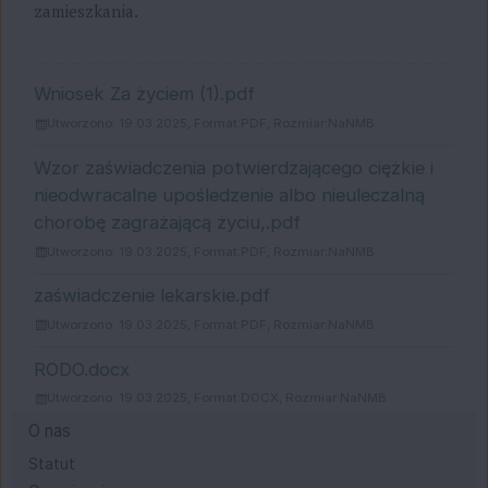
zamieszkania.
ZAŁĄCZNIKI
Wniosek Za życiem (1).pdf
Utworzono: 19.03.2025, Format:
PDF
, Rozmiar:
NaNMB
Wzor zaświadczenia potwierdzającego ciężkie i
nieodwracalne upośledzenie albo nieuleczalną
chorobę zagrażającą życiu,.pdf
Utworzono: 19.03.2025, Format:
PDF
, Rozmiar:
NaNMB
zaświadczenie lekarskie.pdf
Utworzono: 19.03.2025, Format:
PDF
, Rozmiar:
NaNMB
RODO.docx
Utworzono: 19.03.2025, Format:
DOCX
, Rozmiar:
NaNMB
Menu
O nas
Statut