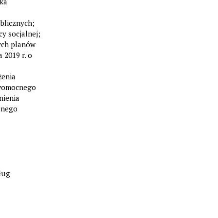
ka
blicznych;
y socjalnej;
nych planów
 2019 r. o
żenia
awomocnego
nienia
lnego
ług