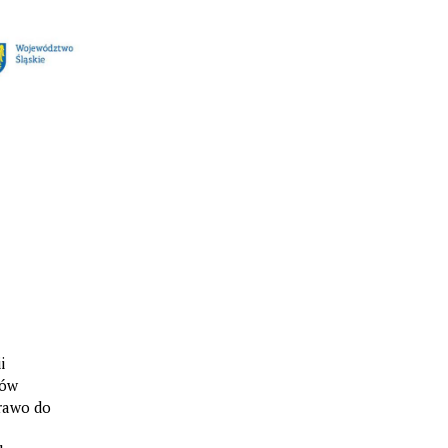
i
mów
rawo do