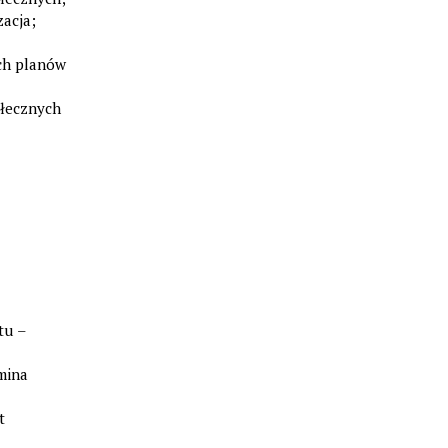
acja;
ch planów
ołecznych
tu –
mina
t