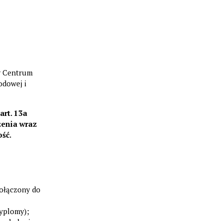
w Centrum
odowej i
art. 13a
żenia wraz
ść.
dołączony do
dyplomy);