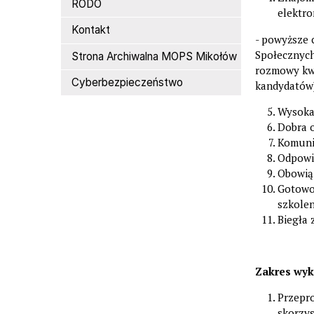
RODO
elektro
Kontakt
- powyższe 
Społecznych
Strona Archiwalna MOPS Mikołów
rozmowy kwa
Cyberbezpieczeństwo
kandydatów
Wysoka 
Dobra o
Komuni
Odpowi
Obowią
Gotowoś
szkolen
Biegła 
Zakres wy
Przepr
skorzy