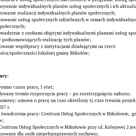
ywanie indywidualnych planów usług społecznych i ich aktualiz
owanie realizacji indywidualnych planów społecznych;
nowanie usług społecznych udzielanych w ramach indywidualny
społecznych;
owadzenie z osobami objętymi indywidualnymi planami usług sp
 podsumowujących realizację tych planów;
wanie współpracy z instytucjami działającymi na rzecz
ńca/społeczności lokalnej gminy Mikołów;
acy
:
ymiar czasu pracy, 1 etat;
dywany termin rozpoczęcia pracy – po rozstrzygnięciu naboru;
umowy: umowa o pracę na czas określony tj. czas trwania projek
027 r.
e świadczenia pracy: Centrum Usług Społecznych w Mikołowie, g
w;
Centrum Usług Społecznych w Mikołowie przy ul. Kolejowej 2 jes
osowany dla osób niepełnosprawnych ruchowo;