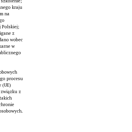
szkolenie;
nnego kraju
om na
go
 Polskiej;
igane z
ydano wobec
karne w
ublicznego
sobowych
zego procesu
y (UE)
w związku z
takich
chronie
 osobowych.