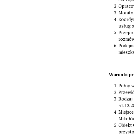
Opracow
Monitor
Koordy
usług 
Przepr
rozmów
Podejmo
mieszka
Warunki pr
Pełny w
Przewi
Rodzaj 
31.12.2
Miejsc
Mikołó
Obiekt 
przyst