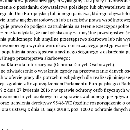
dokumentów poświadczających wymagany staż pracy i ukończone 
zenie o posiadaniu obywatelstwa polskiego lub obywatelstwo i
ego do Unii Europejskiej lub innego państwa, którego obywatel
wie umów międzynarodowych lub przepisów prawa wspólnotowe
guje prawo do podjęcia zatrudnienia na terenie Rzeczypospolitej
zenie kandydata, że nie był skazany za umyślne przestępstwo śc
enia publicznego lub umyślne przestępstwo skarbowe lub nie w
prawomocnego wyroku warunkowo umarzającego postępowanie 
e popełnienia przestępstwa umyślnego ściganego z oskarżenia p
yślnego przestępstwa skarbowego;
ana Klauzula Informacyjna (Ochrona Danych Osobowych);
ane oświadczenie o wyrażeniu zgody na przetwarzanie danych o
h w ofercie pracy dla potrzeb niezbędnych dla realizacji niniejs
cji, zgodnie z Rozporządzeniem Parlamentu Europejskiego i Rad
9 z dnia 27 kwietnia 2016 r. w sprawie ochrony osób fizycznych 
arzaniem danych osobowych i w sprawie swobodnego przepływu 
oraz uchylenia dyrektywy 95/46/WE (ogólne rozporządzenie o o
 oraz ustawą z dnia 10 maja 2018 r. poz. 1000 o ochronie danych