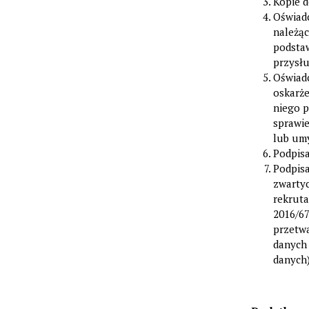
Kopie 
Oświadc
należąc
podsta
przysłu
Oświadc
oskarż
niego 
sprawi
lub um
Podpis
Podpis
zwartyc
rekruta
2016/67
przetw
danych 
danych)