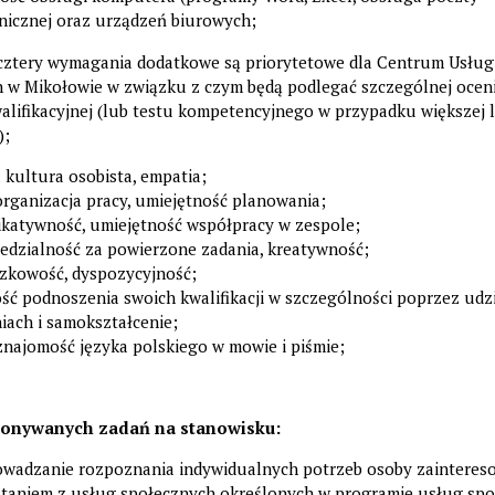
nicznej oraz urządzeń biurowych;
cztery wymagania dodatkowe są priorytetowe dla Centrum Usług
 w Mikołowie w związku z czym będą podlegać szczególnej ocen
lifikacyjnej (lub testu kompetencyjnego w przypadku większej l
);
kultura osobista, empatia;
rganizacja pracy, umiejętność planowania;
katywność, umiejętność współpracy w zespole;
edzialność za powierzone zadania, kreatywność;
zkowość, dyspozycyjność;
ć podnoszenia swoich kwalifikacji w szczególności poprzez udz
iach i samokształcenie;
znajomość języka polskiego w mowie i piśmie;
konywanych zadań na stanowisku:
owadzanie rozpoznania indywidualnych potrzeb osoby zainteres
staniem z usług społecznych określonych w programie usług spo