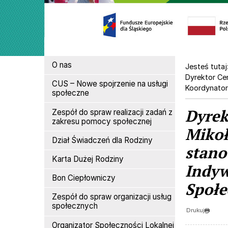
Menu
O nas
Jesteś tutaj
Dyrektor Ce
CUS – Nowe spojrzenie na usługi
Koordynator
społeczne
Dyrek
Zespół do spraw realizacji zadań z
zakresu pomocy społecznej
Mikoł
Dział Świadczeń dla Rodziny
stano
Karta Dużej Rodziny
Indyw
Bon Ciepłowniczy
Społe
Zespół do spraw organizacji usług
społecznych
Drukuj
Organizator Społeczności Lokalnej