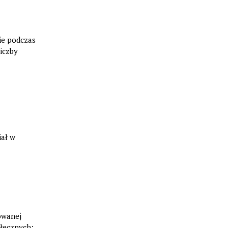
ie podczas
iczby
iał w
owanej
łecznych;