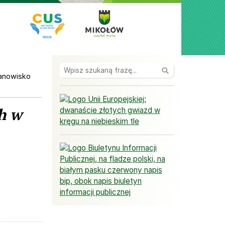
Wyszukaj
tanowisko
Unia Europejska
h w
BIP