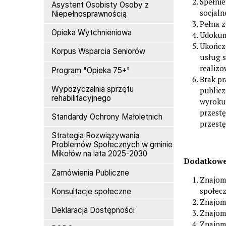
Spełni
Asystent Osobisty Osoby z
socjaln
Niepełnosprawnością
Pełna z
Opieka Wytchnieniowa
Udokume
Ukończe
Korpus Wsparcia Seniorów
usług s
realiz
Program "Opieka 75+"
Brak p
Wypożyczalnia sprzętu
public
rehabilitacyjnego
wyroku
przest
Standardy Ochrony Małoletnich
przest
Strategia Rozwiązywania
Problemów Społecznych w gminie
Mikołów na lata 2025-2030
Dodatkowe
Zamówienia Publiczne
Znajom
społec
Konsultacje społeczne
Znajom
Deklaracja Dostępności
Znajom
Znajom