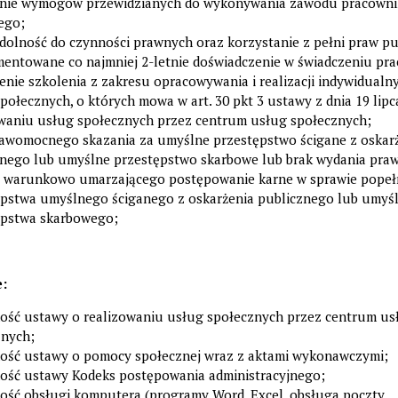
enie wymogów przewidzianych do wykonywania zawodu pracowni
ego;
dolność do czynności prawnych oraz korzystanie z pełni praw pu
ntowane co najmniej 2-letnie doświadczenie w świadczeniu prac
nie szkolenia z zakresu opracowywania i realizacji indywidual
połecznych, o których mowa w art. 30 pkt 3 ustawy z dnia 19 lipca
owaniu usług społecznych przez centrum usług społecznych;
rawomocnego skazania za umyślne przestępstwo ścigane z oskar
znego lub umyślne przestępstwo skarbowe lub brak wydania pr
 warunkowo umarzającego postępowanie karne w sprawie popeł
ępstwa umyślnego ściganego z oskarżenia publicznego lub umyś
ępstwa skarbowego;
:
ość ustawy o realizowaniu usług społecznych przez centrum us
znych;
ość ustawy o pomocy społecznej wraz z aktami wykonawczymi;
ość ustawy Kodeks postępowania administracyjnego;
ość obsługi komputera (programy Word, Excel, obsługa poczty